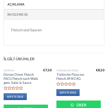
AÇIKLAMA
İNCELEME (0)
Fleisch und Saucen
İLGILI ÜRÜNLER
€
7,50
€
8,50
DÜRÜM
TÜRKISCHE PIZZA
Dürüm Döner Fleisch
Türkische Pizza nur
FACG Fleisch nach Wahl,
Fleisch AFIKCAG
gem. Salat & Sauce
5
SEPETE EKLE
üzerinden
5
SEPETE EKLE
0
üzerinden
oy
0
ÜBER
aldı
oy