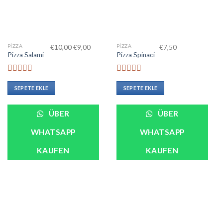
PIZZA
PIZZA
€
10,00
€
9,00
€
7,50
Pizza Salami
Pizza Spinaci
5
5
üzerinden
üzerinden
SEPETE EKLE
SEPETE EKLE
0
0
oy
oy
aldı
aldı
ÜBER
ÜBER
WHATSAPP
WHATSAPP
KAUFEN
KAUFEN