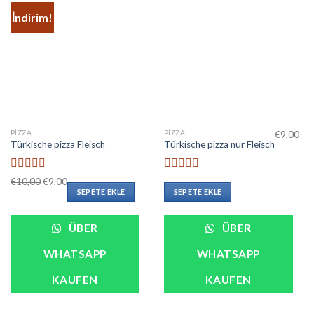
İndirim!
PIZZA
PIZZA
€
9,00
Türkische pizza Fleisch
Türkische pizza nur Fleisch
5
5
€
10,00
€
9,00
üzerinden
üzerinden
SEPETE EKLE
SEPETE EKLE
0
0
oy
oy
aldı
aldı
ÜBER
ÜBER
WHATSAPP
WHATSAPP
KAUFEN
KAUFEN