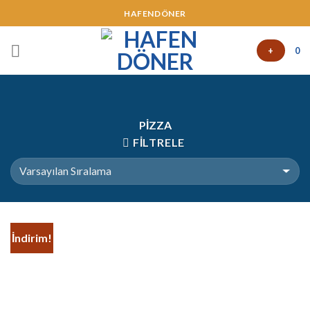
HAFENDÖNER
+
0
PIZZA
FILTRELE
İndirim!