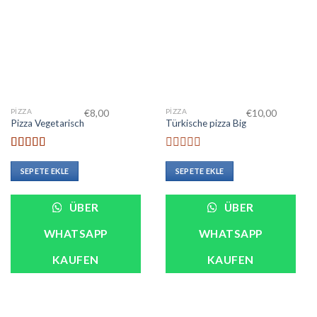
PIZZA
PIZZA
€
8,00
€
10,00
Pizza Vegetarisch
Türkische pizza Big
5 üzerinden
5
5.00
oy aldı
üzerinden
SEPETE EKLE
SEPETE EKLE
0
oy
aldı
ÜBER
ÜBER
WHATSAPP
WHATSAPP
KAUFEN
KAUFEN