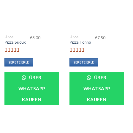
PIZZA
PIZZA
€
8,00
€
7,50
Pizza Sucuk
Pizza Tonno
5
5
üzerinden
üzerinden
SEPETE EKLE
SEPETE EKLE
0
0
oy
oy
aldı
aldı
ÜBER
ÜBER
WHATSAPP
WHATSAPP
KAUFEN
KAUFEN