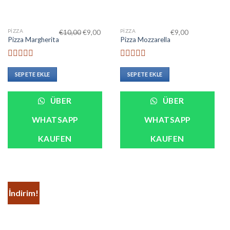
PIZZA
PIZZA
€
10,00
€
9,00
€
9,00
Pizza Margherita
Pizza Mozzarella
5
5
üzerinden
üzerinden
SEPETE EKLE
SEPETE EKLE
0
0
oy
oy
aldı
aldı
ÜBER
ÜBER
WHATSAPP
WHATSAPP
KAUFEN
KAUFEN
İndirim!